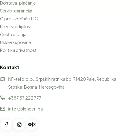
Dostava i plaćanje
Servis i garancija
O proizvođaču JTC
Rezervni dijelovi
Česta pitanja
Uslovi kupovine
Politika privatnosti
Kontakt
NF-tel d.o.o., Srpskih ratnika bb, 71420 Pale, Republika
Srpska, Bosna i Hercegovina
+387 57 222 777
info@blenderi.ba