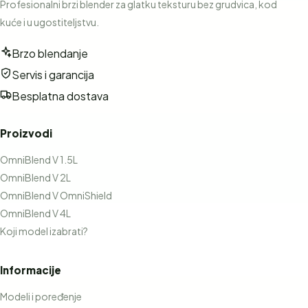
Profesionalni brzi blender za glatku teksturu bez grudvica, kod
kuće i u ugostiteljstvu.
Brzo blendanje
Servis i garancija
Besplatna dostava
Proizvodi
OmniBlend V 1.5L
OmniBlend V 2L
OmniBlend V OmniShield
OmniBlend V 4L
Koji model izabrati?
Informacije
Modeli i poređenje