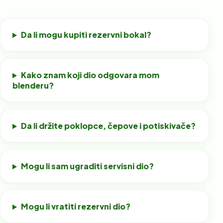
Da li mogu kupiti rezervni bokal?
Kako znam koji dio odgovara mom
blenderu?
Da li držite poklopce, čepove i potiskivače?
Mogu li sam ugraditi servisni dio?
Mogu li vratiti rezervni dio?