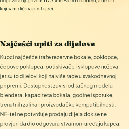
odgovara njegovom JTC OmniBlend blenderu, a ne dio
koji samo liči na postojeći.
Najčešći upiti za dijelove
Kupci najčešće traže rezervne bokale, poklopce,
čepove poklopca, potiskivače i sklopove noževa
jer su to dijelovi koji najviše rade u svakodnevnoj
pripremi. Dostupnost zavisi od tačnog modela
blendera, kapaciteta bokala, godine isporuke,
trenutnih zaliha i proizvođačke kompatibilnosti.
NF-tel ne potvrđuje prodaju dijela dok se ne
provjeri da dio odgovara stvarnom uređaju kupca.