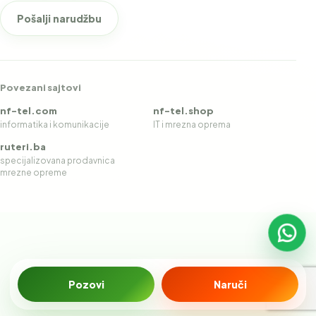
Pošalji narudžbu
Povezani sajtovi
nf-tel.com
nf-tel.shop
informatika i komunikacije
IT i mrezna oprema
ruteri.ba
specijalizovana prodavnica
mrezne opreme
Pišit
Pozovi
Naruči