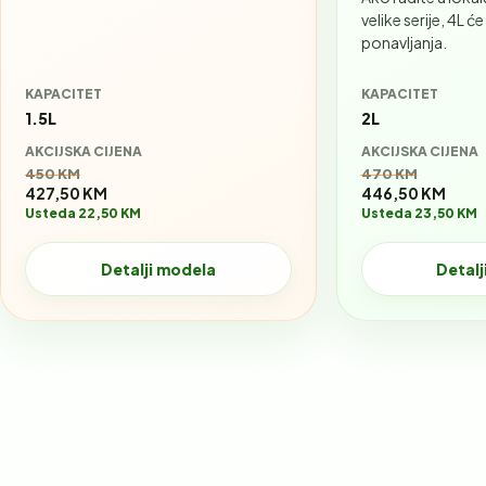
velike serije, 4L će
ponavljanja.
KAPACITET
KAPACITET
1.5L
2L
AKCIJSKA CIJENA
AKCIJSKA CIJENA
Stara cijena:
Stara cijena:
450 KM
470 KM
427,50 KM
446,50 KM
Usteda 22,50 KM
Usteda 23,50 KM
Detalji modela
Detalj