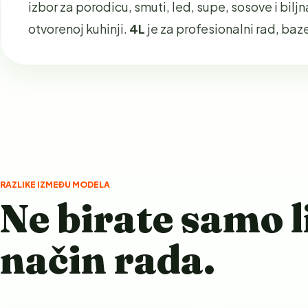
izbor za porodicu, smuti, led, supe, sosove i bilj
otvorenoj kuhinji.
4L
je za profesionalni rad, baz
RAZLIKE IZMEĐU MODELA
Ne birate samo l
način rada.