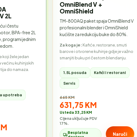
OmniBlend V +
0A
OmniShield
V 2L
TM-800AQ paket spaja OmniBlend V
uću i čestu
profesionalni blender i OmniShield
otor, BPA-free 2L
kućište za redukciju buke do 80%.
ne, programi jednim
Za koga je:
Kafiće, restorane, smuti
 ledom.
barove i otvorene kuhinje gdje je važno
 koji žele jedan
smanjiti buku pri čestom blendanju.
 većinu kuhinjskih
tija do namaza.
1.5L posuda
Kafići i restorani
Servis
ta upotreba
Stara cijena:
665 KM
Akcijska cijena:
631,75 KM
Usteda 33,25 KM
Cijena uključuje PDV
17%.
cijena:
KM
Besplatna
Naruči
dostava