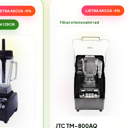
LJETNA AKCIJA -5%
JETNA AKCIJA -5%
Tiši profesionalni rad
I IZBOR
JTC TM-800AQ