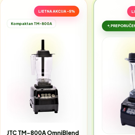
LJETNA AKCIJA -5%
L
Kompaktan TM-800A
PREPORUČEN
JTC TM-800A OmniBlend