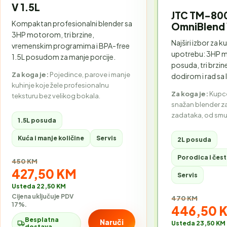
V 1.5L
JTC TM-80
Kompaktan profesionalni blender sa
OmniBlend 
3HP motorom, tri brzine,
Najširi izbor za k
vremenskim programima i BPA-free
upotrebu: 3HP m
1.5L posudom za manje porcije.
posuda, tri brzi
Za koga je:
Pojedince, parove i manje
dodirom i rad sa
kuhinje koje žele profesionalnu
Za koga je:
Kupce
teksturu bez velikog bokala.
snažan blender za
zadataka, od smu
1.5L posuda
Kuća i manje količine
Servis
2L posuda
Porodica i čes
Stara cijena:
450 KM
Akcijska cijena:
427,50 KM
Servis
Usteda 22,50 KM
Cijena uključuje PDV
Stara cijena:
470 KM
17%.
Akcijska 
446,50 
Besplatna
Naruči
Usteda 23,50 KM
dostava