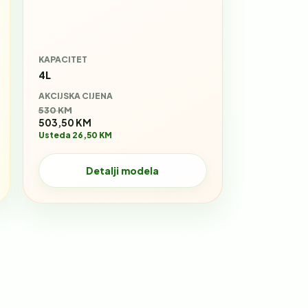
KAPACITET
4L
AKCIJSKA CIJENA
Stara cijena:
530 KM
503,50 KM
Usteda 26,50 KM
Detalji modela