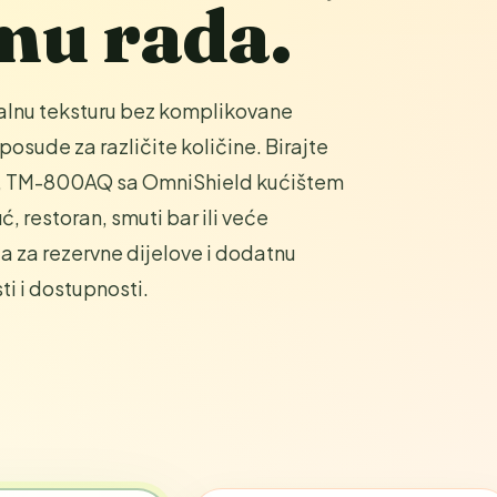
tmu rada.
nalnu teksturu bez komplikovane
posude za različite količine. Birajte
del, TM-800AQ sa OmniShield kućištem
ć, restoran, smuti bar ili veće
 a za rezervne dijelove i dodatnu
i i dostupnosti.