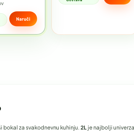
DV
Naruči
?
kši bokal za svakodnevnu kuhinju.
2L
je najbolji univerza