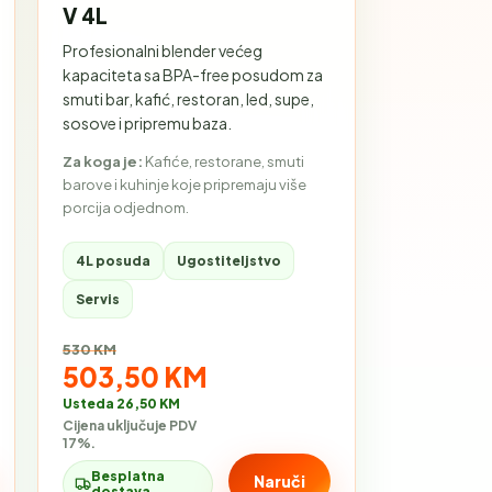
V 4L
Profesionalni blender većeg
kapaciteta sa BPA-free posudom za
smuti bar, kafić, restoran, led, supe,
sosove i pripremu baza.
Za koga je:
Kafiće, restorane, smuti
barove i kuhinje koje pripremaju više
porcija odjednom.
4L posuda
Ugostiteljstvo
Servis
Stara cijena:
530 KM
Akcijska cijena:
503,50 KM
Usteda 26,50 KM
Cijena uključuje PDV
17%.
Besplatna
Naruči
dostava