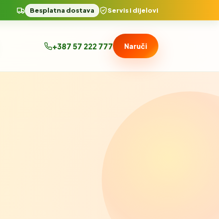
Besplatna dostava
Servis i dijelovi
+387 57 222 777
Naruči