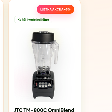
LJETNA AKCIJA -5%
Kafići i veće količine
JTC TM-800C OmniBlend