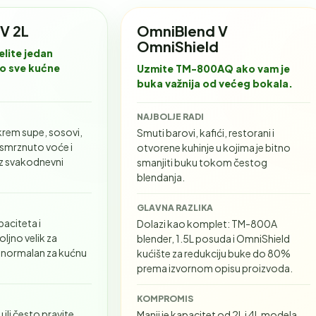
V 2L
OmniBlend V
OmniShield
elite jedan
o sve kućne
Uzmite TM-800AQ ako vam je
buka važnija od većeg bokala.
NAJBOLJE RADI
krem supe, sosovi,
Smuti barovi, kafići, restorani i
, smrznuto voće i
otvorene kuhinje u kojima je bitno
z svakodnevni
smanjiti buku tokom čestog
blendanja.
GLAVNA RAZLIKA
paciteta i
Dolazi kao komplet: TM-800A
ljno velik za
blender, 1.5L posuda i OmniShield
je normalan za kućnu
kućište za redukciju buke do 80%
prema izvornom opisu proizvoda.
KOMPROMIS
 ili često pravite
Manji je kapacitet od 2L i 4L modela,