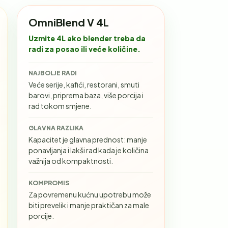
OmniBlend V 4L
Uzmite 4L ako blender treba da
radi za posao ili veće količine.
NAJBOLJE RADI
Veće serije, kafići, restorani, smuti
barovi, priprema baza, više porcija i
rad tokom smjene.
GLAVNA RAZLIKA
Kapacitet je glavna prednost: manje
ponavljanja i lakši rad kada je količina
važnija od kompaktnosti.
KOMPROMIS
Za povremenu kućnu upotrebu može
biti prevelik i manje praktičan za male
porcije.