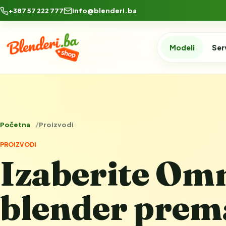
+387 57 222 777
info@blenderi.ba
Modeli
Ser
Početna
Proizvodi
PROIZVODI
Izaberite Om
blender prema