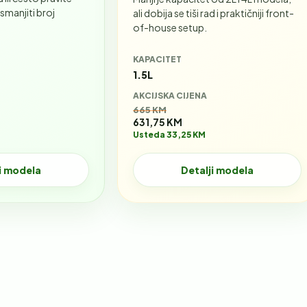
 smanjiti broj
ali dobija se tiši rad i praktičniji front-
of-house setup.
KAPACITET
1.5L
AKCIJSKA CIJENA
Stara cijena:
665 KM
631,75 KM
Usteda 33,25 KM
i modela
Detalji modela