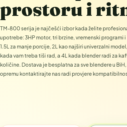
prostoru i ri
TM-800 serija je najčešći izbor kada želite profesio
upotrebe: 3HP motor, tri brzine, vremenski programi i 
1.5L za manje porcije, 2L kao najširi univerzalni mo
kada vam treba tiši rad, a 4L kada blender radi za kafi
količine. Dostava je besplatna za sve blendere u BiH,
opremu kontaktirajte nas radi provjere kompatibilnost