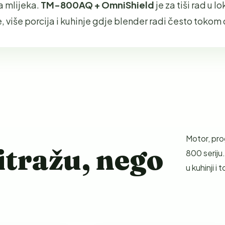
na mlijeka.
TM-800AQ + OmniShield
je za tiši rad u lok
e, više porcija i kuhinje gdje blender radi često tokom
Motor, pro
itražu, nego
800 seriju.
u kuhinji i