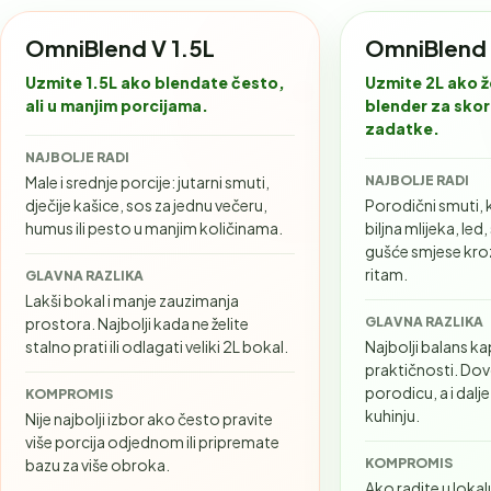
OmniBlend V 1.5L
OmniBlend 
Uzmite 1.5L ako blendate često,
Uzmite 2L ako ž
ali u manjim porcijama.
blender za skor
zadatke.
NAJBOLJE RADI
Male i srednje porcije: jutarni smuti,
NAJBOLJE RADI
dječije kašice, sos za jednu večeru,
Porodični smuti, 
humus ili pesto u manjim količinama.
biljna mlijeka, led
gušće smjese kro
ritam.
GLAVNA RAZLIKA
Lakši bokal i manje zauzimanja
prostora. Najbolji kada ne želite
GLAVNA RAZLIKA
stalno prati ili odlagati veliki 2L bokal.
Najbolji balans ka
praktičnosti. Dovo
porodicu, a i dal
KOMPROMIS
kuhinju.
Nije najbolji izbor ako često pravite
više porcija odjednom ili pripremate
bazu za više obroka.
KOMPROMIS
Ako radite u lokalu