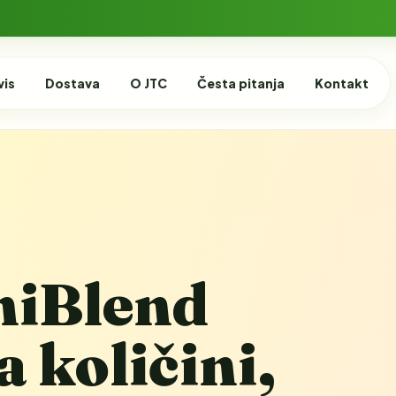
vis
Dostava
O JTC
Česta pitanja
Kontakt
niBlend
 količini,