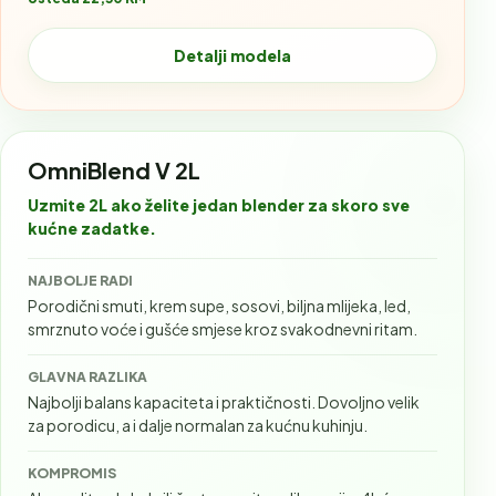
Detalji modela
OmniBlend V 2L
Uzmite 2L ako želite jedan blender za skoro sve
kućne zadatke.
NAJBOLJE RADI
Porodični smuti, krem supe, sosovi, biljna mlijeka, led,
smrznuto voće i gušće smjese kroz svakodnevni ritam.
GLAVNA RAZLIKA
Najbolji balans kapaciteta i praktičnosti. Dovoljno velik
za porodicu, a i dalje normalan za kućnu kuhinju.
KOMPROMIS