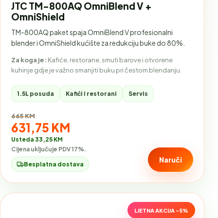
JTC TM-800AQ OmniBlend V +
OmniShield
TM-800AQ paket spaja OmniBlend V profesionalni
blender i OmniShield kućište za redukciju buke do 80%.
Za koga je:
Kafiće, restorane, smuti barove i otvorene
kuhinje gdje je važno smanjiti buku pri čestom blendanju.
1.5L posuda
Kafići i restorani
Servis
Stara cijena:
665 KM
Akcijska cijena:
631,75 KM
Usteda 33,25 KM
Cijena uključuje PDV 17%.
Naruči
Besplatna dostava
LJETNA AKCIJA -5%