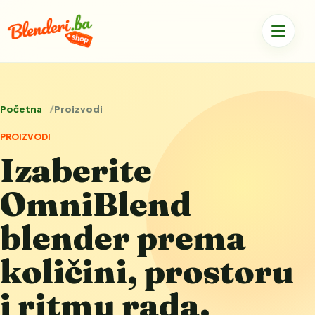
Početna
Proizvodi
PROIZVODI
Izaberite
OmniBlend
blender prema
količini, prostoru
i ritmu rada.