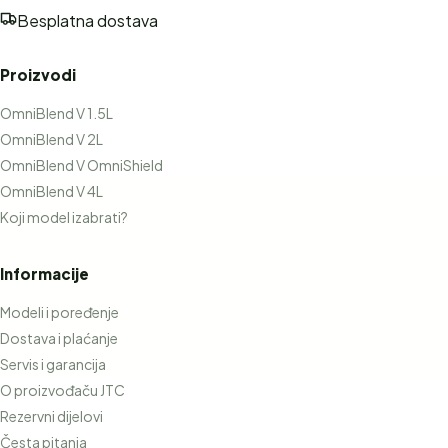
Besplatna dostava
Proizvodi
OmniBlend V 1.5L
OmniBlend V 2L
OmniBlend V OmniShield
OmniBlend V 4L
Koji model izabrati?
Informacije
Modeli i poređenje
Dostava i plaćanje
Servis i garancija
O proizvođaču JTC
Rezervni dijelovi
Česta pitanja