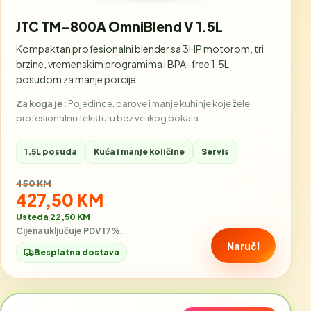
JTC TM-800A OmniBlend V 1.5L
Kompaktan profesionalni blender sa 3HP motorom, tri
brzine, vremenskim programima i BPA-free 1.5L
posudom za manje porcije.
Za koga je:
Pojedince, parove i manje kuhinje koje žele
profesionalnu teksturu bez velikog bokala.
1.5L posuda
Kuća i manje količine
Servis
Stara cijena:
450 KM
Akcijska cijena:
427,50 KM
Usteda 22,50 KM
Cijena uključuje PDV 17%.
Naruči
Besplatna dostava