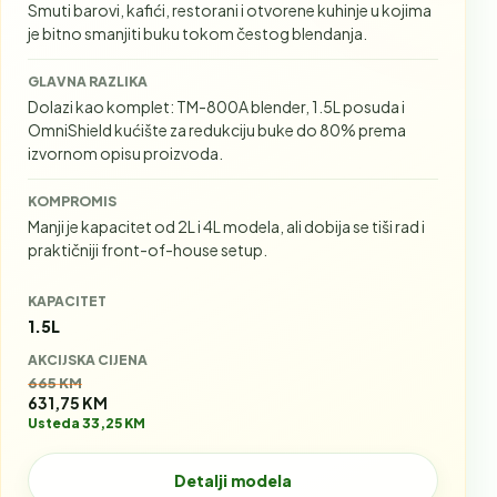
Smuti barovi, kafići, restorani i otvorene kuhinje u kojima
je bitno smanjiti buku tokom čestog blendanja.
GLAVNA RAZLIKA
Dolazi kao komplet: TM-800A blender, 1.5L posuda i
OmniShield kućište za redukciju buke do 80% prema
izvornom opisu proizvoda.
KOMPROMIS
Manji je kapacitet od 2L i 4L modela, ali dobija se tiši rad i
praktičniji front-of-house setup.
KAPACITET
1.5L
AKCIJSKA CIJENA
Stara cijena:
665 KM
631,75 KM
Usteda 33,25 KM
Detalji modela