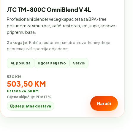
JTC TM-800C OmniBlend V 4L
Profesionalni blender većeg kapaciteta sa BPA-free
posudom za smuti bar, kafić, restoran, led, supe, sosove i
pripremu baza.
Za koga je:
Kafiće, restorane, smuti barove i kuhinje koje
pripremaju više porcija odjednom.
4L posuda
Ugostiteljstvo
Servis
Stara cijena:
530 KM
Akcijska cijena:
503,50 KM
Usteda 26,50 KM
Cijena uključuje PDV 17%.
Naruči
Besplatna dostava