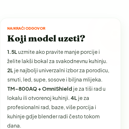
NAJKRAĆI ODGOVOR
Koji model uzeti?
1.5L
uzmite ako pravite manje porcije i
želite lakši bokal za svakodnevnu kuhinju.
2L
je najbolji univerzalni izbor za porodicu,
smuti, led, supe, sosove i biljna mlijeka.
TM-800AQ + OmniShield
je za tiši rad u
lokalu ili otvorenoj kuhinji.
4L
je za
profesionalni rad, baze, više porcija i
kuhinje gdje blender radi često tokom
dana.