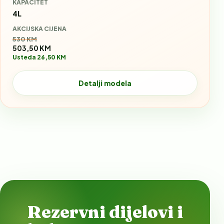
KAPACITET
4L
AKCIJSKA CIJENA
Stara cijena:
530 KM
503,50 KM
Usteda 26,50 KM
Detalji modela
Rezervni dijelovi i