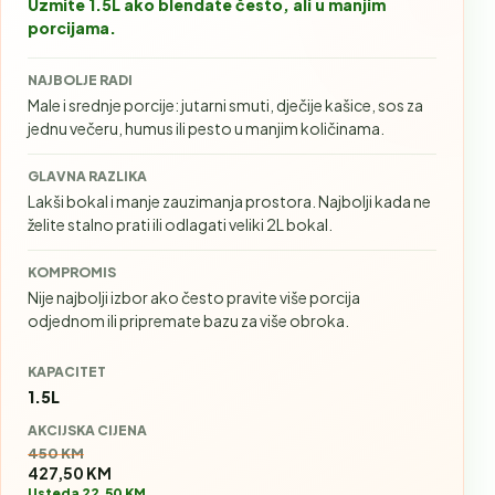
Uzmite 1.5L ako blendate često, ali u manjim
porcijama.
NAJBOLJE RADI
Male i srednje porcije: jutarni smuti, dječije kašice, sos za
jednu večeru, humus ili pesto u manjim količinama.
GLAVNA RAZLIKA
Lakši bokal i manje zauzimanja prostora. Najbolji kada ne
želite stalno prati ili odlagati veliki 2L bokal.
KOMPROMIS
Nije najbolji izbor ako često pravite više porcija
odjednom ili pripremate bazu za više obroka.
KAPACITET
1.5L
AKCIJSKA CIJENA
Stara cijena:
450 KM
427,50 KM
Usteda 22,50 KM