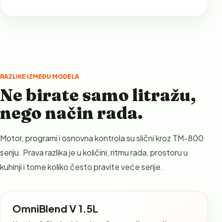
RAZLIKE IZMEĐU MODELA
Ne birate samo litražu,
nego način rada.
Motor, programi i osnovna kontrola su slični kroz TM-800
seriju. Prava razlika je u količini, ritmu rada, prostoru u
kuhinji i tome koliko često pravite veće serije.
OmniBlend V 1.5L