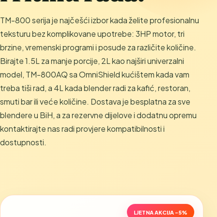
TM-800 serija je najčešći izbor kada želite profesionalnu
teksturu bez komplikovane upotrebe: 3HP motor, tri
brzine, vremenski programi i posude za različite količine.
Birajte 1.5L za manje porcije, 2L kao najširi univerzalni
model, TM-800AQ sa OmniShield kućištem kada vam
treba tiši rad, a 4L kada blender radi za kafić, restoran,
smuti bar ili veće količine. Dostava je besplatna za sve
blendere u BiH, a za rezervne dijelove i dodatnu opremu
kontaktirajte nas radi provjere kompatibilnosti i
dostupnosti.
LJETNA AKCIJA -5%