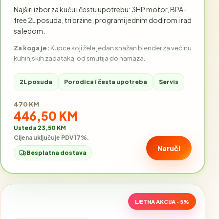
Najširi izbor za kuću i čestu upotrebu: 3HP motor, BPA-
free 2L posuda, tri brzine, programi jednim dodirom i rad
sa ledom.
Za koga je:
Kupce koji žele jedan snažan blender za većinu
kuhinjskih zadataka, od smutija do namaza.
2L posuda
Porodica i česta upotreba
Servis
Stara cijena:
470 KM
Akcijska cijena:
446,50 KM
Usteda 23,50 KM
Cijena uključuje PDV 17%.
Naruči
Besplatna dostava
LJETNA AKCIJA -5%