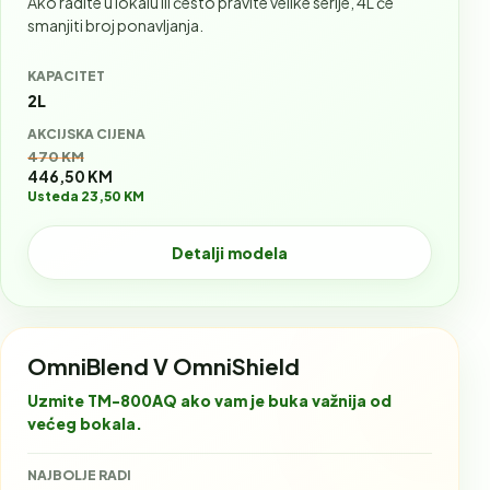
Ako radite u lokalu ili često pravite velike serije, 4L će
smanjiti broj ponavljanja.
KAPACITET
2L
AKCIJSKA CIJENA
Stara cijena:
470 KM
446,50 KM
Usteda 23,50 KM
Detalji modela
OmniBlend V OmniShield
Uzmite TM-800AQ ako vam je buka važnija od
većeg bokala.
NAJBOLJE RADI