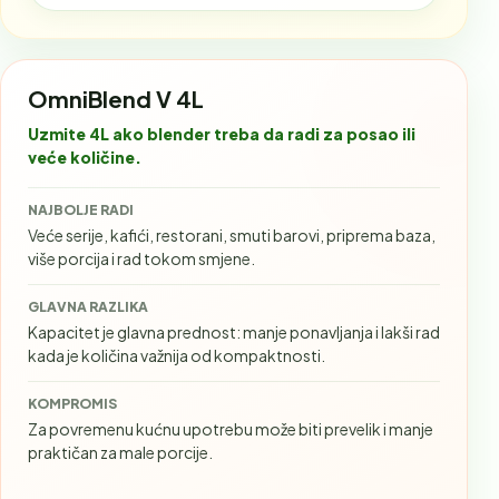
OmniBlend V 4L
Uzmite 4L ako blender treba da radi za posao ili
veće količine.
NAJBOLJE RADI
Veće serije, kafići, restorani, smuti barovi, priprema baza,
više porcija i rad tokom smjene.
GLAVNA RAZLIKA
Kapacitet je glavna prednost: manje ponavljanja i lakši rad
kada je količina važnija od kompaktnosti.
KOMPROMIS
Za povremenu kućnu upotrebu može biti prevelik i manje
praktičan za male porcije.