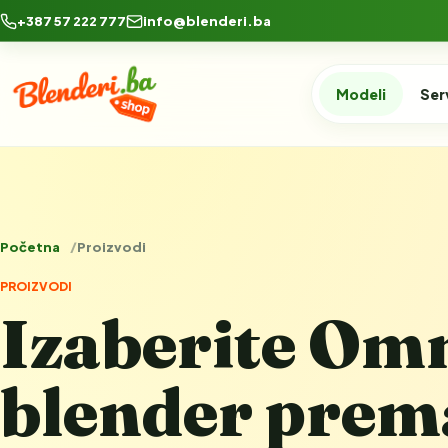
+387 57 222 777
info@blenderi.ba
Modeli
Ser
Početna
Proizvodi
PROIZVODI
Izaberite Om
blender prema