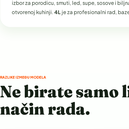
izbor za porodicu, smuti, led, supe, sosove i bilj
otvorenoj kuhinji.
4L
je za profesionalni rad, baz
RAZLIKE IZMEĐU MODELA
Ne birate samo l
način rada.