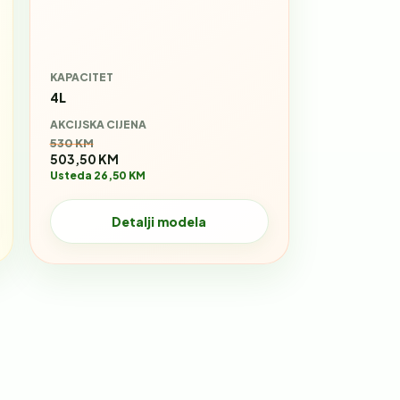
KAPACITET
4L
AKCIJSKA CIJENA
Stara cijena:
530 KM
503,50 KM
Usteda 26,50 KM
Detalji modela