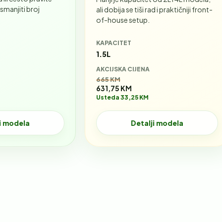
 smanjiti broj
ali dobija se tiši rad i praktičniji front-
of-house setup.
KAPACITET
1.5L
AKCIJSKA CIJENA
Stara cijena:
665 KM
631,75 KM
Usteda 33,25 KM
i modela
Detalji modela