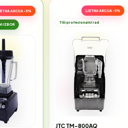
LJETNA AKCIJA -5%
JETNA AKCIJA -5%
Tiši profesionalni rad
I IZBOR
JTC TM-800AQ