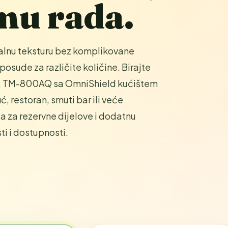
tmu rada.
nalnu teksturu bez komplikovane
posude za različite količine. Birajte
del, TM-800AQ sa OmniShield kućištem
ć, restoran, smuti bar ili veće
 a za rezervne dijelove i dodatnu
i i dostupnosti.