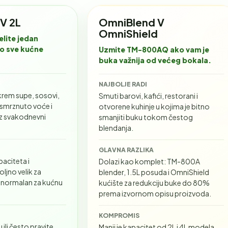
V 2L
OmniBlend V
OmniShield
elite jedan
o sve kućne
Uzmite TM-800AQ ako vam je
buka važnija od većeg bokala.
NAJBOLJE RADI
krem supe, sosovi,
Smuti barovi, kafići, restorani i
, smrznuto voće i
otvorene kuhinje u kojima je bitno
z svakodnevni
smanjiti buku tokom čestog
blendanja.
GLAVNA RAZLIKA
paciteta i
Dolazi kao komplet: TM-800A
ljno velik za
blender, 1.5L posuda i OmniShield
je normalan za kućnu
kućište za redukciju buke do 80%
prema izvornom opisu proizvoda.
KOMPROMIS
 ili često pravite
Manji je kapacitet od 2L i 4L modela,