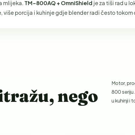
na mlijeka.
TM-800AQ + OmniShield
je za tiši rad u lok
e, više porcija i kuhinje gdje blender radi često tokom
Motor, pro
itražu, nego
800 seriju.
u kuhinji i