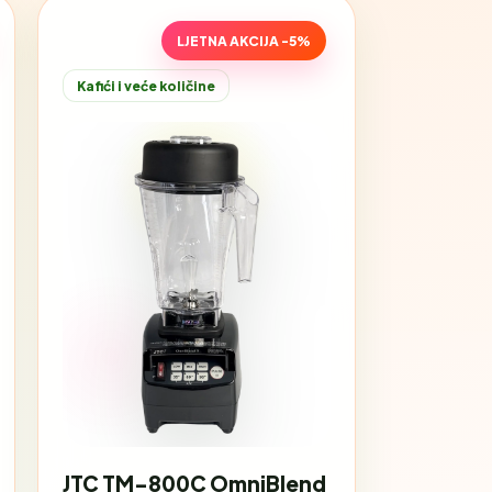
LJETNA AKCIJA -5%
Kafići i veće količine
JTC TM-800C OmniBlend