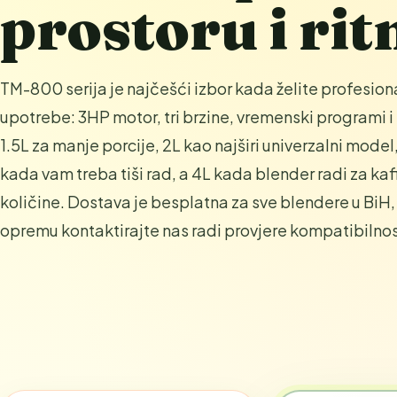
prostoru i ri
TM-800 serija je najčešći izbor kada želite profesio
upotrebe: 3HP motor, tri brzine, vremenski programi i 
1.5L za manje porcije, 2L kao najširi univerzalni mo
kada vam treba tiši rad, a 4L kada blender radi za kafi
količine. Dostava je besplatna za sve blendere u BiH,
opremu kontaktirajte nas radi provjere kompatibilnost