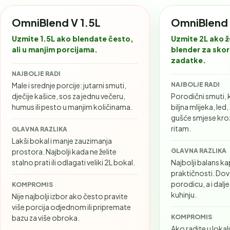
OmniBlend V 1.5L
OmniBlend 
Uzmite 1.5L ako blendate često,
Uzmite 2L ako ž
ali u manjim porcijama.
blender za skor
zadatke.
NAJBOLJE RADI
Male i srednje porcije: jutarni smuti,
NAJBOLJE RADI
dječije kašice, sos za jednu večeru,
Porodični smuti, 
humus ili pesto u manjim količinama.
biljna mlijeka, led
gušće smjese kro
ritam.
GLAVNA RAZLIKA
Lakši bokal i manje zauzimanja
prostora. Najbolji kada ne želite
GLAVNA RAZLIKA
stalno prati ili odlagati veliki 2L bokal.
Najbolji balans ka
praktičnosti. Dovo
porodicu, a i dal
KOMPROMIS
kuhinju.
Nije najbolji izbor ako često pravite
više porcija odjednom ili pripremate
bazu za više obroka.
KOMPROMIS
Ako radite u lokalu