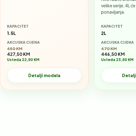
velike serije, 4L će
ponavljanja.
KAPACITET
KAPACITET
1.5L
2L
AKCIJSKA CIJENA
AKCIJSKA CIJENA
Stara cijena:
Stara cijena:
450 KM
470 KM
427,50 KM
446,50 KM
Usteda 22,50 KM
Usteda 23,50 KM
Detalji modela
Detalj