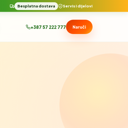
Besplatna dostava
Servis i dijelovi
+387 57 222 777
Naruči