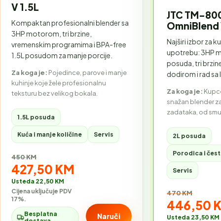
V 1.5L
JTC TM-80
Kompaktan profesionalni blender sa
OmniBlend 
3HP motorom, tri brzine,
Najširi izbor za k
vremenskim programima i BPA-free
upotrebu: 3HP m
1.5L posudom za manje porcije.
posuda, tri brzi
Za koga je:
Pojedince, parove i manje
dodirom i rad sa
kuhinje koje žele profesionalnu
Za koga je:
Kupce
teksturu bez velikog bokala.
snažan blender za
zadataka, od smu
1.5L posuda
Kuća i manje količine
Servis
2L posuda
Porodica i čes
Stara cijena:
450 KM
Akcijska cijena:
427,50 KM
Servis
Usteda 22,50 KM
Cijena uključuje PDV
Stara cijena:
470 KM
17%.
Akcijska 
446,50 
Besplatna
Naruči
Usteda 23,50 KM
dostava