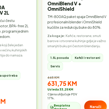
OmniBlend V +
0A
OmniShield
V 2L
TM-800AQ paket spaja OmniBlend V
uću i čestu
profesionalni blender i OmniShield
otor, BPA-free 2L
kućište za redukciju buke do 80%.
ne, programi jednim
Za koga je:
Kafiće, restorane, smuti
 ledom.
barove i otvorene kuhinje gdje je važno
 koji žele jedan
smanjiti buku pri čestom blendanju.
 većinu kuhinjskih
tija do namaza.
1.5L posuda
Kafići i restorani
Servis
ta upotreba
Stara cijena:
665 KM
Akcijska cijena:
631,75 KM
Usteda 33,25 KM
Cijena uključuje PDV
17%.
cijena:
KM
Besplatna
Naruči
dostava