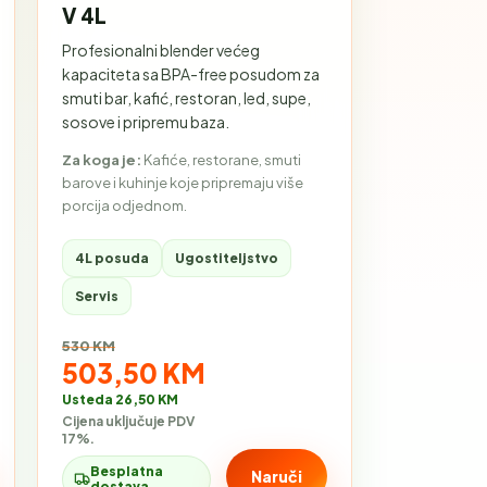
V 4L
Profesionalni blender većeg
kapaciteta sa BPA-free posudom za
smuti bar, kafić, restoran, led, supe,
sosove i pripremu baza.
Za koga je:
Kafiće, restorane, smuti
barove i kuhinje koje pripremaju više
porcija odjednom.
4L posuda
Ugostiteljstvo
Servis
Stara cijena:
530 KM
Akcijska cijena:
503,50 KM
Usteda 26,50 KM
Cijena uključuje PDV
17%.
Besplatna
Naruči
dostava