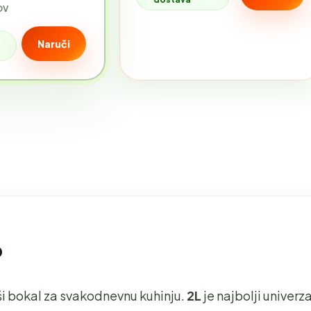
DV
Naruči
?
kši bokal za svakodnevnu kuhinju.
2L
je najbolji univerza