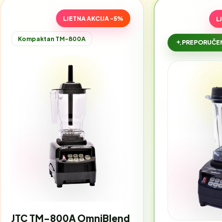
LJETNA AKCIJA -5%
L
Kompaktan TM-800A
PREPORUČEN
JTC TM-800A OmniBlend