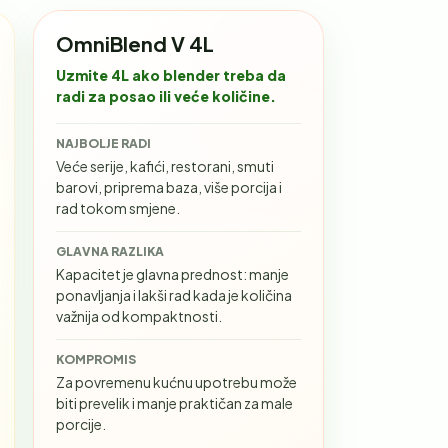
OmniBlend V 4L
Uzmite 4L ako blender treba da
radi za posao ili veće količine.
NAJBOLJE RADI
Veće serije, kafići, restorani, smuti
barovi, priprema baza, više porcija i
rad tokom smjene.
GLAVNA RAZLIKA
Kapacitet je glavna prednost: manje
ponavljanja i lakši rad kada je količina
važnija od kompaktnosti.
KOMPROMIS
Za povremenu kućnu upotrebu može
biti prevelik i manje praktičan za male
porcije.