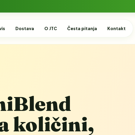
vis
Dostava
O JTC
Česta pitanja
Kontakt
niBlend
 količini,