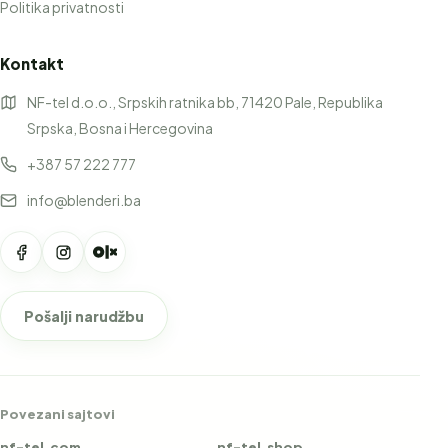
Politika privatnosti
Kontakt
NF-tel d.o.o., Srpskih ratnika bb, 71420 Pale, Republika
Srpska, Bosna i Hercegovina
+387 57 222 777
info@blenderi.ba
Pošalji narudžbu
Povezani sajtovi
nf-tel.com
nf-tel.shop