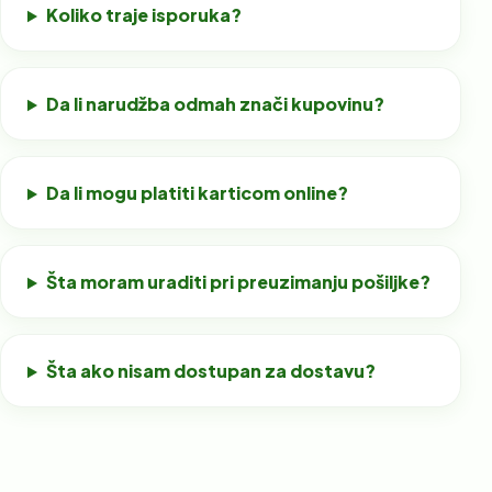
Koliko traje isporuka?
Da li narudžba odmah znači kupovinu?
Da li mogu platiti karticom online?
Šta moram uraditi pri preuzimanju pošiljke?
Šta ako nisam dostupan za dostavu?