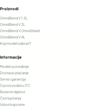
Proizvodi
OmniBlend V 1.5L
OmniBlend V 2L
OmniBlend V OmniShield
OmniBlend V 4L
Koji model izabrati?
Informacije
Modeli i poređenje
Dostava i plaćanje
Servis i garancija
O proizvođaču JTC
Rezervni dijelovi
Česta pitanja
Uslovi kupovine