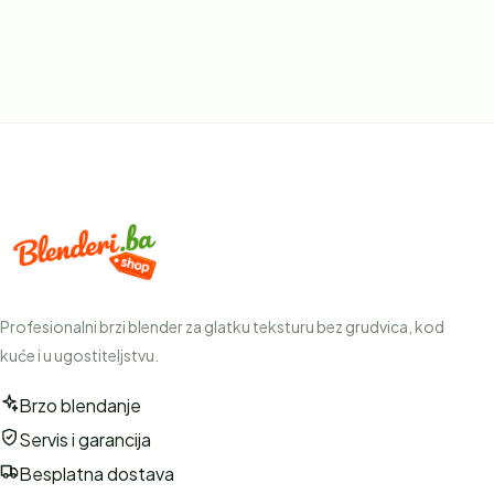
Profesionalni brzi blender za glatku teksturu bez grudvica, kod
kuće i u ugostiteljstvu.
Brzo blendanje
Servis i garancija
Besplatna dostava