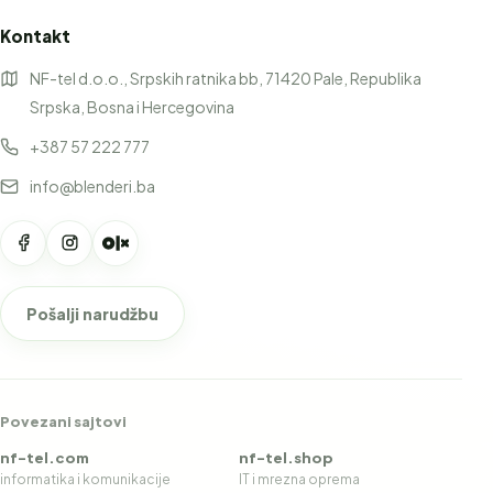
Kontakt
NF-tel d.o.o., Srpskih ratnika bb, 71420 Pale, Republika
Srpska, Bosna i Hercegovina
+387 57 222 777
info@blenderi.ba
Pošalji narudžbu
Povezani sajtovi
nf-tel.com
nf-tel.shop
informatika i komunikacije
IT i mrezna oprema