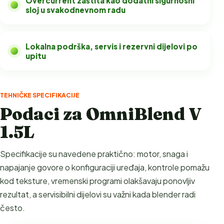
Overcurrent zaštita kao dodatni sigurnosni
sloj u svakodnevnom radu
Lokalna podrška, servis i rezervni dijelovi po
upitu
TEHNIČKE SPECIFIKACIJE
Podaci za OmniBlend V
1.5L
Specifikacije su navedene praktično: motor, snaga i
napajanje govore o konfiguraciji uređaja, kontrole pomažu
kod teksture, vremenski programi olakšavaju ponovljiv
rezultat, a servisibilni dijelovi su važni kada blender radi
često.