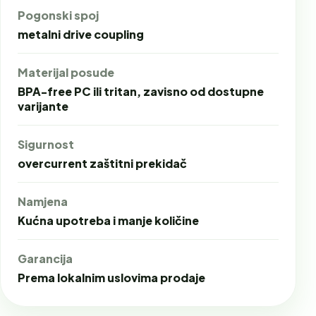
Pogonski spoj
metalni drive coupling
Materijal posude
BPA-free PC ili tritan, zavisno od dostupne
varijante
Sigurnost
overcurrent zaštitni prekidač
Namjena
Kućna upotreba i manje količine
Garancija
Prema lokalnim uslovima prodaje