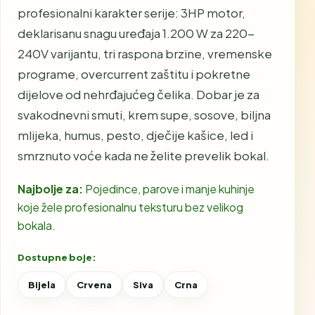
profesionalni karakter serije: 3HP motor,
deklarisanu snagu uređaja 1.200 W za 220-
240V varijantu, tri raspona brzine, vremenske
programe, overcurrent zaštitu i pokretne
dijelove od nehrđajućeg čelika. Dobar je za
svakodnevni smuti, krem supe, sosove, biljna
mlijeka, humus, pesto, dječije kašice, led i
smrznuto voće kada ne želite prevelik bokal.
Najbolje za:
Pojedince, parove i manje kuhinje
koje žele profesionalnu teksturu bez velikog
bokala.
Dostupne boje:
Bijela
Crvena
Siva
Crna