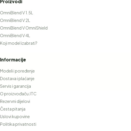
Proizvodi
OmniBlend V 1.5L
OmniBlend V 2L
OmniBlend V OmniShield
OmniBlend V 4L
Koji model izabrati?
Informacije
Modeli i poređenje
Dostava i plaćanje
Servis i garancija
O proizvođaču JTC
Rezervni dijelovi
Česta pitanja
Uslovi kupovine
Politika privatnosti