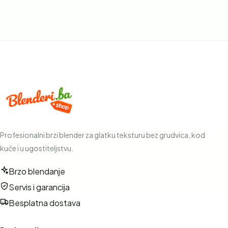
Profesionalni brzi blender za glatku teksturu bez grudvica, kod
kuće i u ugostiteljstvu.
Brzo blendanje
Servis i garancija
Besplatna dostava