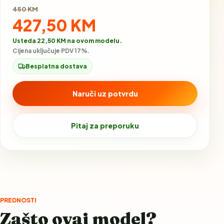
Stara cijena:
450 KM
Akcijska cijena:
427,50 KM
Usteda 22,50 KM na ovom modelu.
Cijena uključuje PDV 17%.
Besplatna dostava
Naruči uz potvrdu
Pitaj za preporuku
PREDNOSTI
Zašto ovaj model?